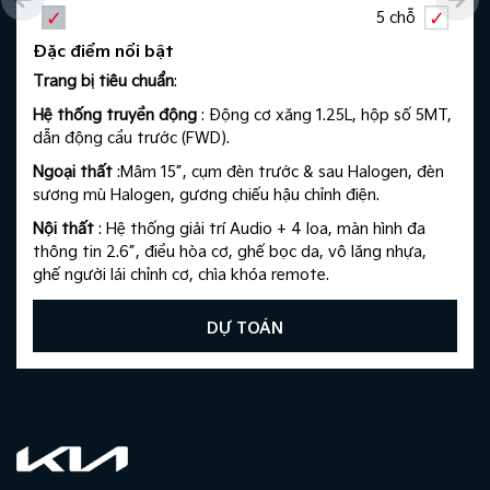
5 chỗ
Đặc điểm nổi bật
Trang bị tiêu chuẩn
: ​
Hệ thống truyền động
: Động cơ xăng 1.25L, hộp số 5MT,
dẫn động cầu trước (FWD).
Ngoại thất
:Mâm 15”, cụm đèn trước & sau Halogen, đèn
sương mù Halogen, gương chiếu hậu chỉnh điện.​
Nội thất
: Hệ thống giải trí Audio + 4 loa, màn hình đa
thông tin 2.6”, điều hòa cơ, ghế bọc da, vô lăng nhựa,
ghế người lái chỉnh cơ, chìa khóa remote.​
An toàn
: Phanh ABS, EBD, 2 túi khí.​
DỰ TOÁN