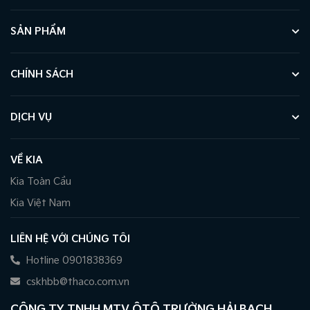
SẢN PHẨM
CHÍNH SÁCH
DỊCH VỤ
VỀ KIA
Kia Toàn Cầu
Kia Việt Nam
LIÊN HỆ VỚI CHÚNG TÔI
Hotline 0901838369
cskhbb@thaco.com.vn
CÔNG TY TNHH MTV ÔTÔ TRƯỜNG HẢI BẠCH