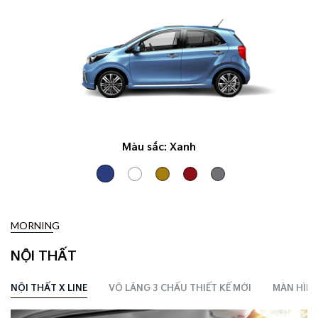
Màu sắc:
Xanh
MORNING
NỘI THẤT
NỘI THẤT X LINE
VÔ LĂNG 3 CHẤU THIẾT KẾ MỚI
MÀN HÌNH