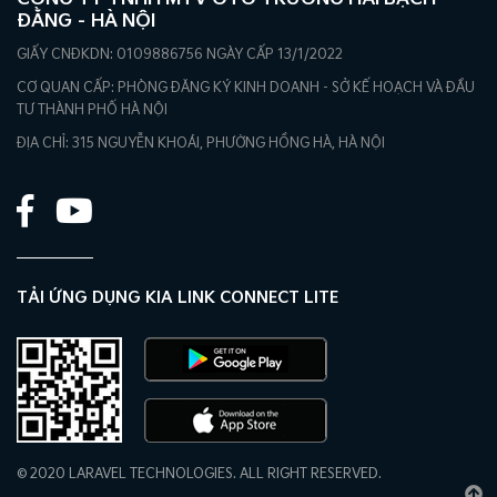
ĐẰNG – HÀ NỘI
GIẤY CNĐKDN: 0109886756 NGÀY CẤP 13/1/2022
CƠ QUAN CẤP: PHÒNG ĐĂNG KÝ KINH DOANH - SỞ KẾ HOẠCH VÀ ĐẦU
TƯ THÀNH PHỐ HÀ NỘI
ĐỊA CHỈ: 315 NGUYỄN KHOÁI, PHƯỜNG HỒNG HÀ, HÀ NỘI
TẢI ỨNG DỤNG KIA LINK CONNECT LITE
© 2020 LARAVEL TECHNOLOGIES. ALL RIGHT RESERVED.