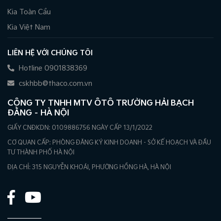
Kia Toàn Cầu
Kia Việt Nam
LIÊN HỆ VỚI CHÚNG TÔI
Hotline 0901838369
cskhbb@thaco.com.vn
CÔNG TY TNHH MTV ÔTÔ TRƯỜNG HẢI BẠCH
ĐẰNG – HÀ NỘI
GIẤY CNĐKDN: 0109886756 NGÀY CẤP 13/1/2022
CƠ QUAN CẤP: PHÒNG ĐĂNG KÝ KINH DOANH - SỞ KẾ HOẠCH VÀ ĐẦU
TƯ THÀNH PHỐ HÀ NỘI
ĐỊA CHỈ: 315 NGUYỄN KHOÁI, PHƯỜNG HỒNG HÀ, HÀ NỘI