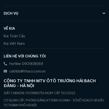
DỊCH VỤ
VỀ KIA
Kia Toàn Cầu
Kia Việt Nam
LIÊN HỆ VỚI CHÚNG TÔI
Hotline 0901838369
cskhbb@thaco.com.vn
CÔNG TY TNHH MTV ÔTÔ TRƯỜNG HẢI BẠCH
ĐẰNG – HÀ NỘI
GIẤY CNĐKDN: 0109886756 NGÀY CẤP 13/1/2022
CƠ QUAN CẤP: PHÒNG ĐĂNG KÝ KINH DOANH - SỞ KẾ HOẠCH VÀ ĐẦU
TƯ THÀNH PHỐ HÀ NỘI