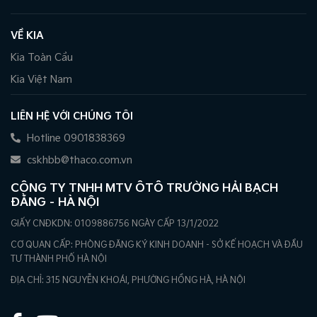
VỀ KIA
Kia Toàn Cầu
Kia Việt Nam
LIÊN HỆ VỚI CHÚNG TÔI
Hotline 0901838369
cskhbb@thaco.com.vn
CÔNG TY TNHH MTV ÔTÔ TRƯỜNG HẢI BẠCH
ĐẰNG – HÀ NỘI
GIẤY CNĐKDN: 0109886756 NGÀY CẤP 13/1/2022
CƠ QUAN CẤP: PHÒNG ĐĂNG KÝ KINH DOANH - SỞ KẾ HOẠCH VÀ ĐẦU
TƯ THÀNH PHỐ HÀ NỘI
ĐỊA CHỈ: 315 NGUYỄN KHOÁI, PHƯỜNG HỒNG HÀ, HÀ NỘI