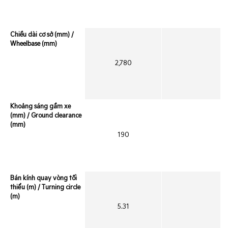
Chiều dài cơ sở (mm) /
Wheelbase (mm)
2,780
Khoảng sáng gầm xe
(mm) / Ground clearance
(mm)
190
Bán kính quay vòng tối
thiểu (m) / Turning circle
(m)
5.31