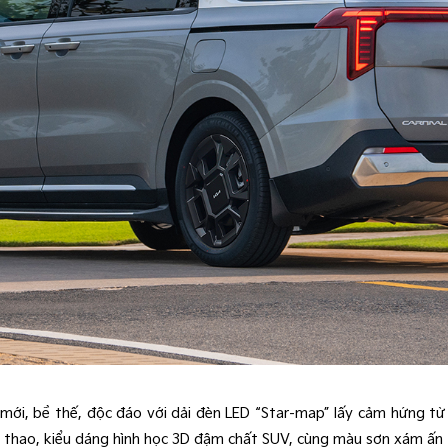
ới, bề thế, độc đáo với dải đèn LED “Star-map” lấy cảm hứng từ 
ể thao, kiểu dáng hình học 3D đậm chất SUV, cùng màu sơn xám ấn