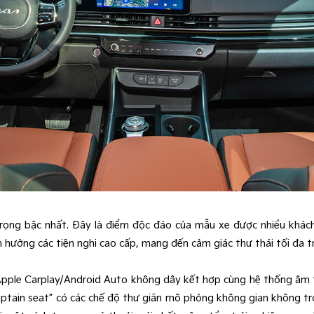
rọng bậc nhất. Đây là điểm độc đáo của mẫu xe được nhiều khách 
hưởng các tiện nghi cao cấp, mang đến cảm giác thư thái tối đa t
 Apple Carplay/Android Auto không dây kết hợp cùng hệ thống âm
tain seat” có các chế độ thư giãn mô phỏng không gian không trọn