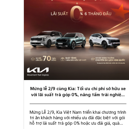
Mừng lễ 2/9 cùng Kia: Tối ưu chi phí sở hữu xe
với lãi suất trả góp 0%, nâng tầm trải nghiệm
cá nhân hóa
Mừng Lễ 2/9, Kia Việt Nam triển khai chương trình
tri ân khách hàng với nhiều ưu đãi đặc biệt với gói
hỗ trợ lãi suất trả góp 0% hoặc ưu đãi giá, quà
tặng bảo hiểm vật chất và rút thăm trúng