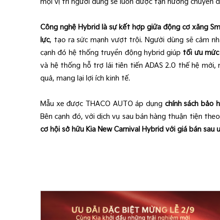
mọi vị trí người dùng sẽ luôn được tận hưởng chuyến đ
Công nghệ Hybrid là sự kết hợp giữa động cơ xăng Sma
lực
, tạo ra sức mạnh vượt trội. Người dùng sẽ cảm n
cạnh đó hệ thống truyền động hybrid giúp
tối ưu mức 
và hệ thống hỗ trợ lái tiên tiến ADAS 2.0 thế hệ mới, 
quả, mang lại lợi ích kinh tế.
Mẫu xe được THACO AUTO áp dụng
chính sách bảo 
Bên cạnh đó, với dịch vụ sau bán hàng thuận tiện the
cơ hội sở hữu Kia New Carnival Hybrid với giá bán sau 