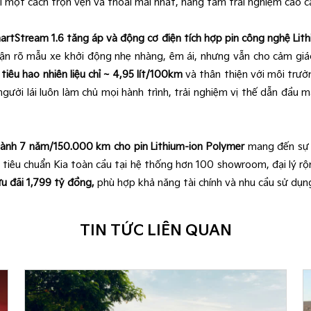
i một cách trọn vẹn và thoải mái nhất, nâng tầm trải nghiệm cao cấ
rtStream 1.6 tăng áp và động cơ điện tích hợp pin công nghệ Lit
hận rõ mẫu xe khởi động nhẹ nhàng, êm ái, nhưng vẫn cho cảm giá
tiêu hao nhiên liệu chỉ ~ 4,95 lít/100km
và thân thiện với môi trườ
người lái luôn làm chủ mọi hành trình, trải nghiệm vị thế dẫn đầu m
hành 7 năm/150.000 km cho pin Lithium-ion Polymer
mang đến sự a
o tiêu chuẩn Kia toàn cầu tại hệ thống hơn 100 showroom, đại lý 
ưu đãi 1,799 tỷ đồng,
phù hợp khả năng tài chính và nhu cầu sử dụn
TIN TỨC LIÊN QUAN