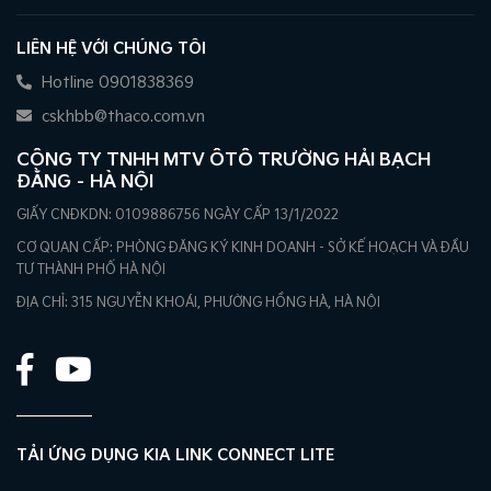
LIÊN HỆ VỚI CHÚNG TÔI
Hotline 0901838369
cskhbb@thaco.com.vn
CÔNG TY TNHH MTV ÔTÔ TRƯỜNG HẢI BẠCH
ĐẰNG – HÀ NỘI
GIẤY CNĐKDN: 0109886756 NGÀY CẤP 13/1/2022
CƠ QUAN CẤP: PHÒNG ĐĂNG KÝ KINH DOANH - SỞ KẾ HOẠCH VÀ ĐẦU
TƯ THÀNH PHỐ HÀ NỘI
ĐỊA CHỈ: 315 NGUYỄN KHOÁI, PHƯỜNG HỒNG HÀ, HÀ NỘI
TẢI ỨNG DỤNG KIA LINK CONNECT LITE