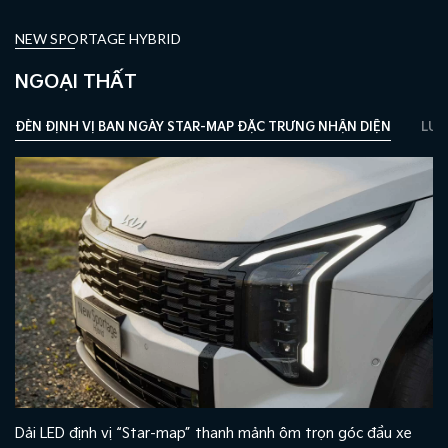
NEW SPORTAGE HYBRID
NGOẠI THẤT
ĐÈN ĐỊNH VỊ BAN NGÀY STAR-MAP ĐẶC TRƯNG NHẬN DIỆN
LƯỚ
Dải LED định vị “Star-map” thanh mảnh ôm trọn góc đầu xe