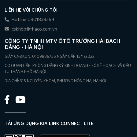
LIÊN HỆ VỚI CHÚNG TÔI
Hotline 0901838369
cskhbb@thaco.com.vn
CÔNG TY TNHH MTV ÔTÔ TRƯỜNG HẢI BẠCH
ĐẰNG – HÀ NỘI
GIẤY CNĐKDN: 0109886756 NGÀY CẤP 13/1/2022
CƠ QUAN CẤP: PHÒNG ĐĂNG KÝ KINH DOANH - SỞ KẾ HOẠCH VÀ ĐẦU
TƯ THÀNH PHỐ HÀ NỘI
ĐỊA CHỈ: 315 NGUYỄN KHOÁI, PHƯỜNG HỒNG HÀ, HÀ NỘI
TẢI ỨNG DỤNG KIA LINK CONNECT LITE