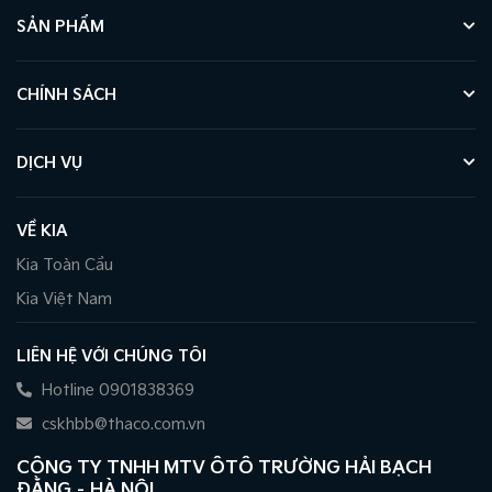
SẢN PHẨM
CHÍNH SÁCH
DỊCH VỤ
VỀ KIA
Kia Toàn Cầu
Kia Việt Nam
LIÊN HỆ VỚI CHÚNG TÔI
Hotline 0901838369
cskhbb@thaco.com.vn
CÔNG TY TNHH MTV ÔTÔ TRƯỜNG HẢI BẠCH
ĐẰNG – HÀ NỘI