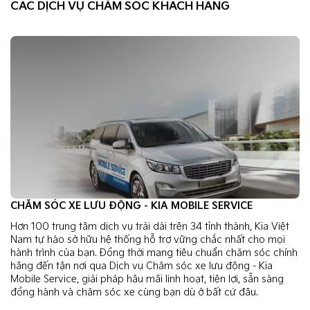
CÁC DỊCH VỤ CHĂM SÓC KHÁCH HÀNG
CHĂM SÓC XE LƯU ĐỘNG - KIA MOBILE SERVICE
Hơn 100 trung tâm dịch vụ trải dài trên 34 tỉnh thành, Kia Việt
Nam tự hào sở hữu hệ thống hỗ trợ vững chắc nhất cho mọi
hành trình của bạn. Đồng thời mang tiêu chuẩn chăm sóc chính
hãng đến tận nơi qua Dịch vụ Chăm sóc xe lưu động - Kia
Mobile Service, giải pháp hậu mãi linh hoạt, tiện lợi, sẵn sàng
đồng hành và chăm sóc xe cùng bạn dù ở bất cứ đâu.