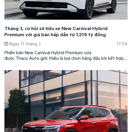
Tháng 3, cơ hội sở hữu xe New Carnival Hybrid
Premium với giá bán hấp dẫn từ 1,519 tỷ đồng
Ngày 11 tháng 3
17:04
Phiên bản New Carnival Hybrid Premium vừa
được Thaco Auto giới thiệu là lựa chọn hàng đầu khi kết hợp
hoàn hảo giữa công nghệ xanh Hybrid hiện đại, thiết kế sang
trọng, tiện nghi cao cấp cùng mức giá dễ tiếp cận chỉ từ 1,519
tỷ đồng.