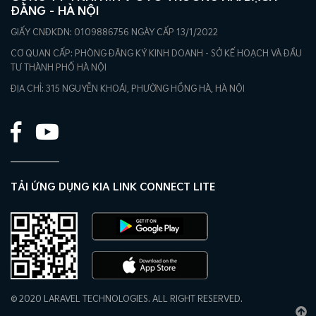
ĐẰNG – HÀ NỘI
GIẤY CNĐKDN: 0109886756 NGÀY CẤP 13/1/2022
CƠ QUAN CẤP: PHÒNG ĐĂNG KÝ KINH DOANH - SỞ KẾ HOẠCH VÀ ĐẦU
TƯ THÀNH PHỐ HÀ NỘI
ĐỊA CHỈ: 315 NGUYỄN KHOÁI, PHƯỜNG HỒNG HÀ, HÀ NỘI
TẢI ỨNG DỤNG KIA LINK CONNECT LITE
© 2020 LARAVEL TECHNOLOGIES. ALL RIGHT RESERVED.