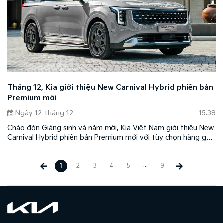
Tháng 12, Kia giới thiệu New Carnival Hybrid phiên bản
Premium mới
Ngày 12 tháng 12
15:38
Chào đón Giáng sinh và năm mới, Kia Việt Nam giới thiệu New
Carnival Hybrid phiên bản Premium mới với tùy chọn hàng ghế
2 VIP chuẩn thương gia và cá nhân hóa theo gu thẩm mỹ
riêng tùy chọn màu nội thất mới sang trọng và đẳng cấp.
...
1
2
3
4
5
9