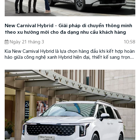
New Carnival Hybrid – Giải pháp di chuyển thông minh
theo xu hướng mới cho đa dạng nhu cầu khách hàng
Ngày 21 tháng 3
10:58
Kia New Carnival Hybrid là lựa chọn hàng đầu khi kết hợp hoàn
hảo giữa công nghệ xanh Hybrid hiện đại, thiết kế sang trọng,
tiện nghi cao cấp cùng mức giá dễ tiếp cận chỉ từ 1,519 tỷ
đồng, là lựa chọn hợp lý cho khách hàng gia đình đa thế hệ,
doanh nghiệp và khách hàng kinh doanh dịch vụ vận chuyển
cao cấp.