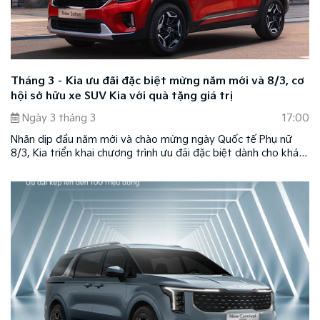
Tháng 3 – Kia ưu đãi đặc biệt mừng năm mới và 8/3, cơ
hội sở hữu xe SUV Kia với quà tặng giá trị
Ngày 3 tháng 3
17:00
Nhân dịp đầu năm mới và chào mừng ngày Quốc tế Phụ nữ
8/3, Kia triển khai chương trình ưu đãi đặc biệt dành cho khách
hàng trên toàn quốc trong tháng 3/2026. Đây là dịp để Kia
đồng hành cùng khách hàng Việt trong hành trình lựa chọn
phương tiện di chuyển, mang đến những chuyến đi thuận tiện,
an tâm và nhiều trải nghiệm trọn vẹn.