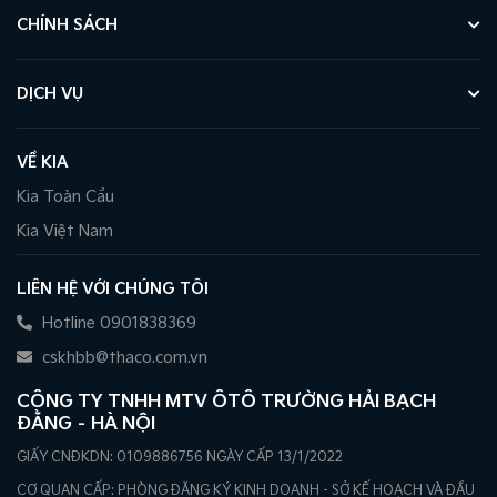
CHÍNH SÁCH
DỊCH VỤ
VỀ KIA
Kia Toàn Cầu
Kia Việt Nam
LIÊN HỆ VỚI CHÚNG TÔI
Hotline 0901838369
cskhbb@thaco.com.vn
CÔNG TY TNHH MTV ÔTÔ TRƯỜNG HẢI BẠCH
ĐẰNG – HÀ NỘI
GIẤY CNĐKDN: 0109886756 NGÀY CẤP 13/1/2022
CƠ QUAN CẤP: PHÒNG ĐĂNG KÝ KINH DOANH - SỞ KẾ HOẠCH VÀ ĐẦU