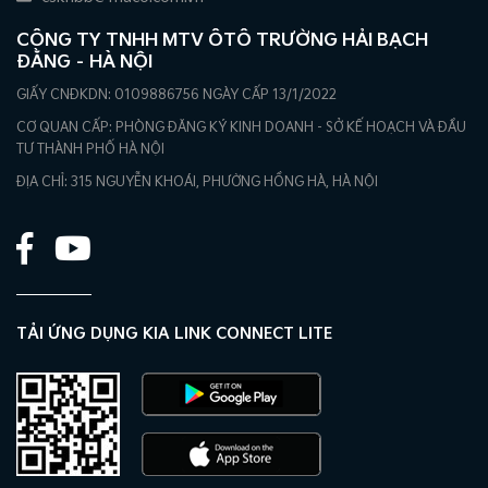
CÔNG TY TNHH MTV ÔTÔ TRƯỜNG HẢI BẠCH
ĐẰNG – HÀ NỘI
GIẤY CNĐKDN: 0109886756 NGÀY CẤP 13/1/2022
CƠ QUAN CẤP: PHÒNG ĐĂNG KÝ KINH DOANH - SỞ KẾ HOẠCH VÀ ĐẦU
TƯ THÀNH PHỐ HÀ NỘI
ĐỊA CHỈ: 315 NGUYỄN KHOÁI, PHƯỜNG HỒNG HÀ, HÀ NỘI
TẢI ỨNG DỤNG KIA LINK CONNECT LITE