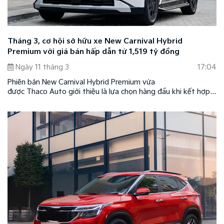
Tháng 3, cơ hội sở hữu xe New Carnival Hybrid
Premium với giá bán hấp dẫn từ 1,519 tỷ đồng
Ngày 11 tháng 3
17:04
Phiên bản New Carnival Hybrid Premium vừa
được Thaco Auto giới thiệu là lựa chọn hàng đầu khi kết hợp
hoàn hảo giữa công nghệ xanh Hybrid hiện đại, thiết kế sang
trọng, tiện nghi cao cấp cùng mức giá dễ tiếp cận chỉ từ 1,519
tỷ đồng.