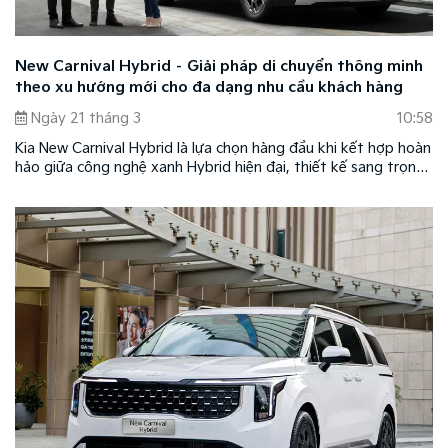
New Carnival Hybrid – Giải pháp di chuyển thông minh
theo xu hướng mới cho đa dạng nhu cầu khách hàng
Ngày 21 tháng 3
10:58
Kia New Carnival Hybrid là lựa chọn hàng đầu khi kết hợp hoàn
hảo giữa công nghệ xanh Hybrid hiện đại, thiết kế sang trọng,
tiện nghi cao cấp cùng mức giá dễ tiếp cận chỉ từ 1,519 tỷ
đồng, là lựa chọn hợp lý cho khách hàng gia đình đa thế hệ,
doanh nghiệp và khách hàng kinh doanh dịch vụ vận chuyển
cao cấp.