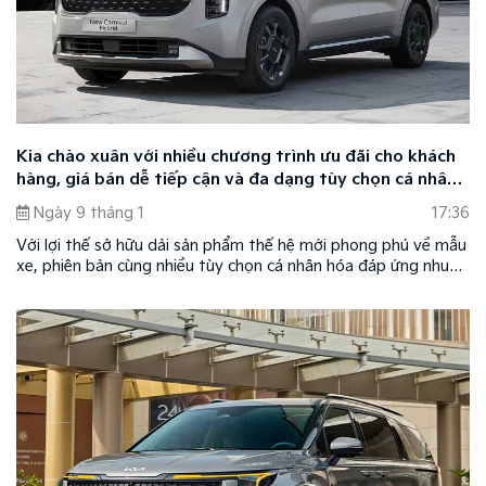
Kia chào xuân với nhiều chương trình ưu đãi cho khách
hàng, giá bán dễ tiếp cận và đa dạng tùy chọn cá nhân
hóa
Ngày 9 tháng 1
17:36
Với lợi thế sở hữu dải sản phẩm thế hệ mới phong phú về mẫu
xe, phiên bản cùng nhiều tùy chọn cá nhân hóa đáp ứng nhu
cầu đa dạng của khách hàng, Kia tiếp tục khẳng định sức hút
trên thị trường ô tô Việt Nam.