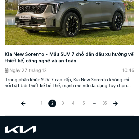
Kia New Sorento – Mẫu SUV 7 chỗ dẫn đầu xu hướng về
thiết kế, công nghệ và an toàn
Ngày 27 tháng 12
10:46
Trong phân khúc SUV 7 cao cấp, Kia New Sorento không chỉ
nổi bật bởi thiết kế bề thế, mạnh mẽ với đa dạng tùy chọn
vận hành mà còn dẫn đầu về công nghệ và an toàn với chứng
nhận toàn cầu.
...
1
2
3
4
5
35