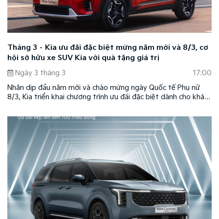
Tháng 3 – Kia ưu đãi đặc biệt mừng năm mới và 8/3, cơ
hội sở hữu xe SUV Kia với quà tặng giá trị
Ngày 3 tháng 3
17:00
Nhân dịp đầu năm mới và chào mừng ngày Quốc tế Phụ nữ
8/3, Kia triển khai chương trình ưu đãi đặc biệt dành cho khách
hàng trên toàn quốc trong tháng 3/2026. Đây là dịp để Kia
đồng hành cùng khách hàng Việt trong hành trình lựa chọn
phương tiện di chuyển, mang đến những chuyến đi thuận tiện,
an tâm và nhiều trải nghiệm trọn vẹn.