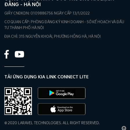
ĐẰNG – HÀ NỘI
GIẤY CNĐKDN: 0109886756 NGÀY CẤP 13/1/2022
CƠ QUAN CẤP: PHÒNG ĐĂNG KÝ KINH DOANH - SỞ KẾ HOẠCH VÀ ĐẦU
TƯ THÀNH PHỐ HÀ NỘI
ĐỊA CHỈ: 315 NGUYỄN KHOÁI, PHƯỜNG HỒNG HÀ, HÀ NỘI
TẢI ỨNG DỤNG KIA LINK CONNECT LITE
© 2020 LARAVEL TECHNOLOGIES. ALL RIGHT RESERVED.